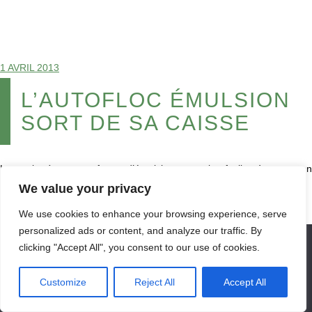
1 AVRIL 2013
L’AUTOFLOC ÉMULSION
SORT DE SA CAISSE
Les polymères sous forme d’émulsion sont plus faciles à mettre en
oeuvre que leurs homologues à base de poudre.
We value your privacy
We use cookies to enhance your browsing experience, serve
personalized ads or content, and analyze our traffic. By
Nous utilisons des cookies pour vous garantir la meilleure
clicking "Accept All", you consent to our use of cookies.
LIRE LA SUITE
expérience sur notre site web. Si vous continuez à utiliser ce
site, nous supposerons que vous en êtes satisfait.
Customize
Reject All
Accept All
OK