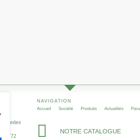
NAVIGATION
Accueil
Société
Produits
Actualités
Paru
e
 – Cedex
NOTRE CATALOGUE
53 28 72