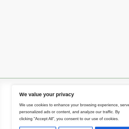
NOUS CONTACTER
We value your privacy
1 Rue Gustave Eiffel
We use cookies to enhance your browsing experience, serv
BP 70305
personalized ads or content, and analyze our traffic. By
42353 – LA TALAUDIERE
clicking "Accept All", you consent to our use of cookies.
FRANCE
Téléphone : +33 (0)4 77 